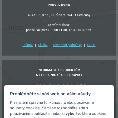
PROVOZOVNA
AJAX CZ, s.r.o., 28. října 9, 264 01 Sedlčany
Otevírací doba:
pondělí až pátek - 8.00-11.30, 12.30-16.30hod.
O firmě
|
Služby
|
Obchodní podmínky
|
GDPR
INFORMACE K PRODUKTŮM
A TELEFONICKÉ OBJEDNÁVKY
+420 318 821 658
Prohlédněte si náš web se vším všudy...
+420 603 932 811
K zajištění správné funkčnosti webu používáme
ajax@sedlcany.cz
soubory cookies. Sami se rozhodněte zda s
používáním souhlasíte, nebo si
vyberte
, které cookies