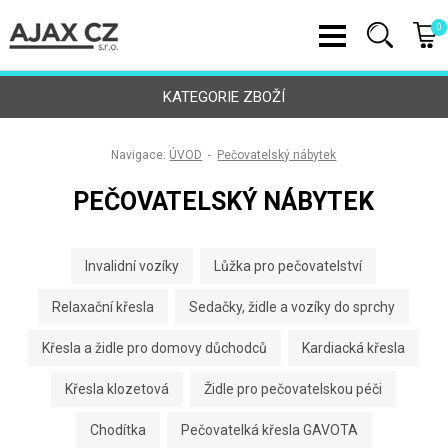
0
KATEGORIE ZBOŽÍ
Navigace:
ÚVOD
-
Pečovatelský nábytek
PEČOVATELSKÝ NÁBYTEK
Invalidní vozíky
Lůžka pro pečovatelství
Relaxační křesla
Sedačky, židle a vozíky do sprchy
Křesla a židle pro domovy důchodců
Kardiacká křesla
Křesla klozetová
Židle pro pečovatelskou péči
Chodítka
Pečovatelká křesla GAVOTA