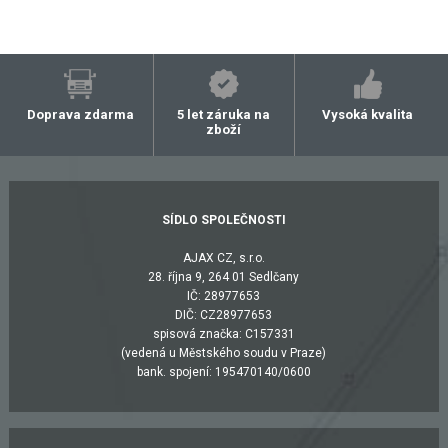
Doprava zdarma
5 let záruka na
Vysoká kvalita
zboží
SÍDLO SPOLEČNOSTI
AJAX CZ, s.r.o.
28. října 9, 264 01 Sedlčany
IČ: 28977653
DIČ: CZ28977653
spisová značka: C157331
(vedená u Městského soudu v Praze)
bank. spojení: 195470140/0600