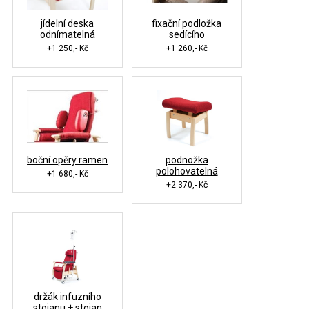
jídelní deska
fixační podložka
odnímatelná
sedícího
+1 250,- Kč
+1 260,- Kč
boční opěry ramen
podnožka
polohovatelná
+1 680,- Kč
+2 370,- Kč
držák infuzního
stojanu + stojan