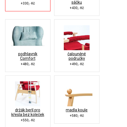
sáčku
+330,- Kč
+430,- Kč
podhlavník
čalouněné
Comfort
područky
+480,- Kč
+490,- Kč
držák berlí pro
madla koule
křesla bez koleček
+580,- Kč
+550,- Kč