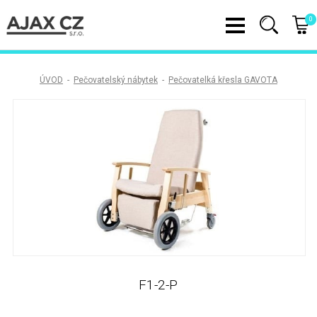
0
ÚVOD
-
Pečovatelský nábytek
-
Pečovatelká křesla GAVOTA
F1-2-P