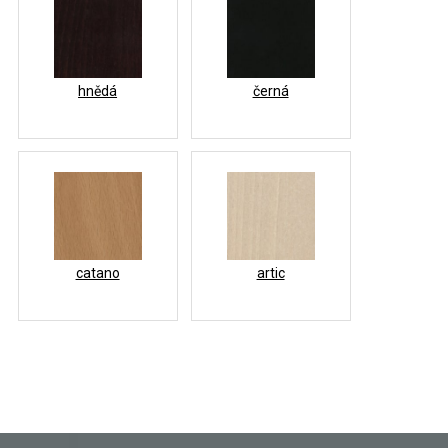
hnědá
černá
catano
artic