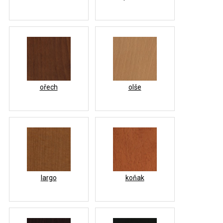
ořech
olše
largo
koňak