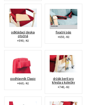
odkládací deska
fixační pás
otočná
+650,- Kč
+590,- Kč
podhlavník Clasic
držák berlí pro
křesla s kolečky
+660,- Kč
+740,- Kč