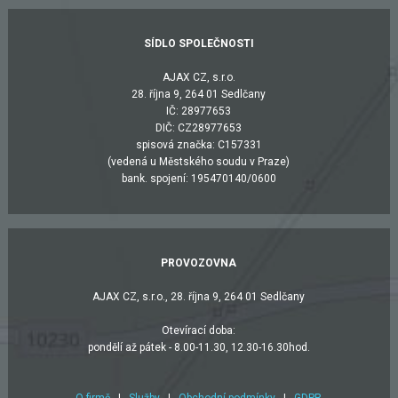
SÍDLO SPOLEČNOSTI
AJAX CZ, s.r.o.
28. října 9, 264 01 Sedlčany
IČ: 28977653
DIČ: CZ28977653
spisová značka: C157331
(vedená u Městského soudu v Praze)
bank. spojení: 195470140/0600
PROVOZOVNA
AJAX CZ, s.r.o., 28. října 9, 264 01 Sedlčany
Otevírací doba:
pondělí až pátek - 8.00-11.30, 12.30-16.30hod.