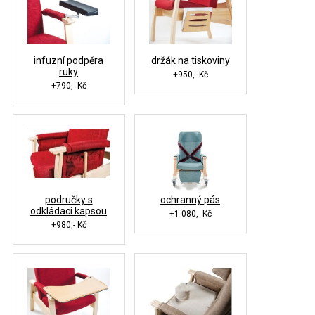
infuzní podpěra
držák na tiskoviny
ruky
+950,- Kč
+790,- Kč
područky s
ochranný pás
odkládací kapsou
+1 080,- Kč
+980,- Kč