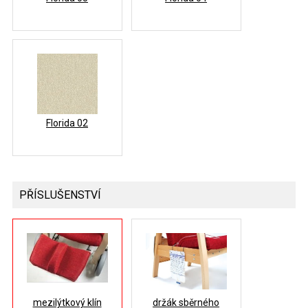
Florida 02
PŘÍSLUŠENSTVÍ
mezilýtkový klín
držák sběrného