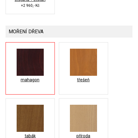
+2 960,- Kč
MOŘENÍ DŘEVA
mahagon
třešeň
tabák
příroda