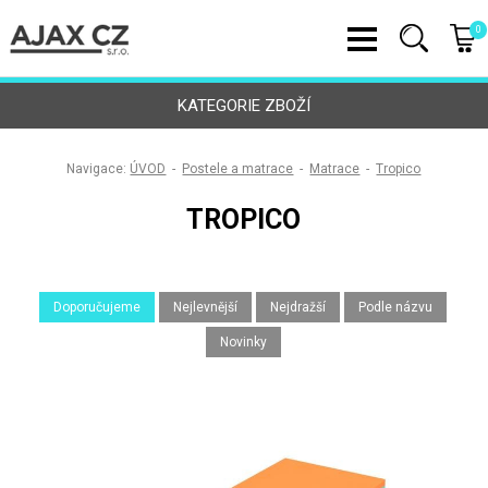
0
KATEGORIE ZBOŽÍ
Navigace:
ÚVOD
-
Postele a matrace
-
Matrace
-
Tropico
TROPICO
Doporučujeme
Nejlevnější
Nejdražší
Podle názvu
Novinky