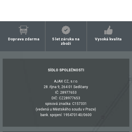
Doprava zdarma
5 let záruka na
Vysoká kvalita
zboží
SÍDLO SPOLEČNOSTI
AJAX CZ, s.r.o.
28. října 9, 264 01 Sedlčany
IČ: 28977653
DIČ: CZ28977653
spisová značka: C157331
(vedená u Městského soudu v Praze)
bank. spojení: 195470140/0600