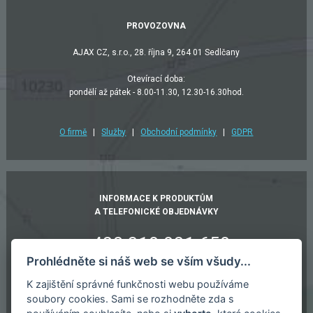
PROVOZOVNA
AJAX CZ, s.r.o., 28. října 9, 264 01 Sedlčany
Otevírací doba:
pondělí až pátek - 8.00-11.30, 12.30-16.30hod.
O firmě
|
Služby
|
Obchodní podmínky
|
GDPR
INFORMACE K PRODUKTŮM
A TELEFONICKÉ OBJEDNÁVKY
+420 318 821 658
Prohlédněte si náš web se vším všudy...
+420 603 932 811
K zajištění správné funkčnosti webu používáme
ajax@sedlcany.cz
soubory cookies. Sami se rozhodněte zda s