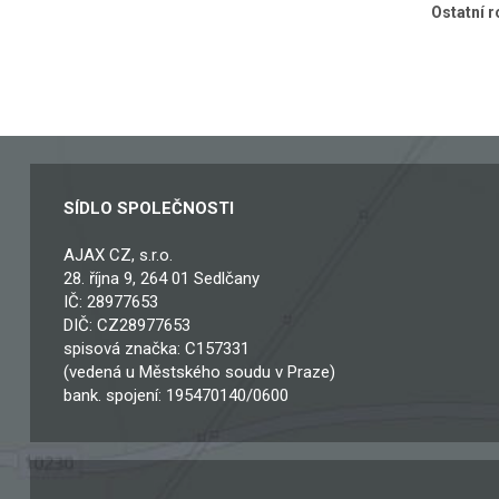
Ostatní 
SÍDLO SPOLEČNOSTI
AJAX CZ, s.r.o.
28. října 9, 264 01 Sedlčany
IČ: 28977653
DIČ: CZ28977653
spisová značka: C157331
(vedená u Městského soudu v Praze)
bank. spojení: 195470140/0600