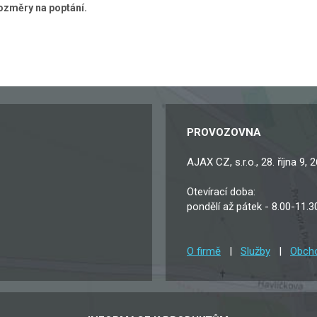
rozměry na poptání.
PROVOZOVNA
AJAX CZ, s.r.o., 28. října 9,
Otevírací doba:
pondělí až pátek - 8.00-11.3
O firmě
|
Služby
|
Obcho