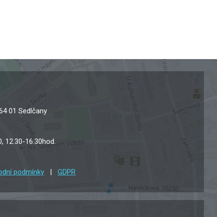
 264 01 Sedlčany
0, 12.30-16.30hod.
dní podmínky
|
GDPR