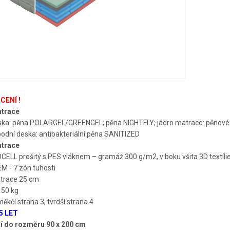
CENÍ !
trace
eska: pěna POLARGEL/GREENGEL; pěna NIGHTFLY; jádro matrace: pěnové
odní deska: antibakteriální pěna SANITIZED
trace
CELL prošitý s PES vláknem – gramáž 300 g/m2, v boku všita 3D textílie,
 - 7 zón tuhosti
trace 25 cm
150 kg
ěkčí strana 3, tvrdší strana 4
5 LET
tí do rozměru 90 x 200 cm