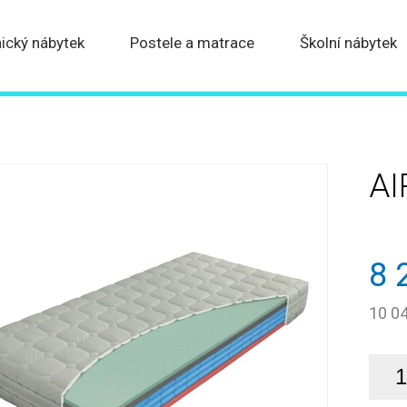
ický nábytek
Postele a matrace
Školní nábytek
AI
8 
10 0