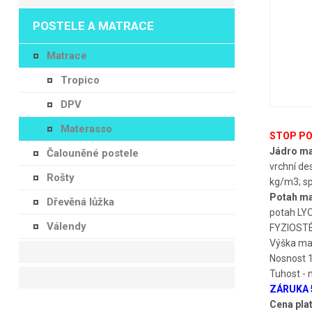
POSTELE A MATRACE
Matrace
Tropico
DPV
Materasso
STOP PO
Jádro ma
Čalouněné postele
vrchní d
Rošty
kg/m3; sp
Potah ma
Dřevěná lůžka
potah LYO
Válendy
FYZIOSTÉM
Výška ma
Nosnost 
Tuhost - m
ZÁRUKA 
Cena pla