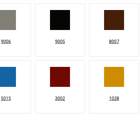
9006
9005
8007
5015
3002
1028