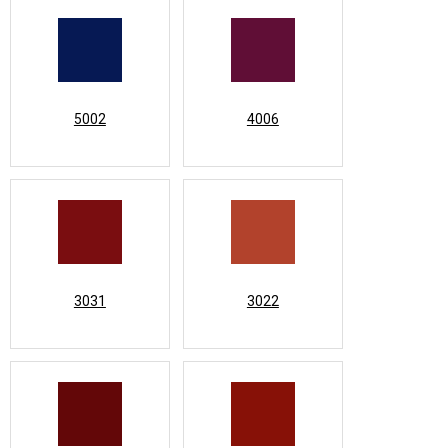
5002
4006
3031
3022