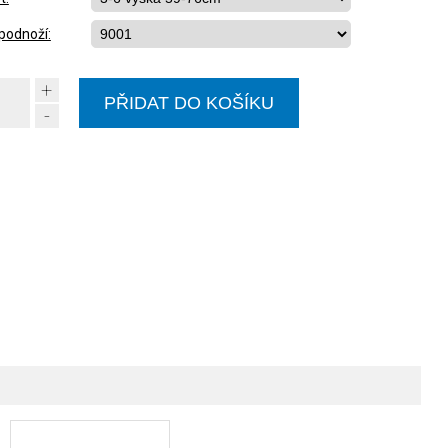
podnoží:
+
-