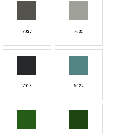
7037
7035
7015
6027