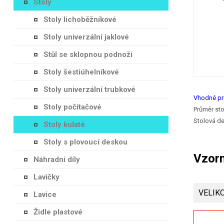
Stoly
Stoly lichoběžníkové
Stoly univerzální jaklové
Stůl se sklopnou podnoží
Stoly šestiúhelníkové
Stoly univerzální trubkové
Vhodné pr
Stoly počítačové
Průměr st
Stolová de
Stoly kulaté
Stoly s plovoucí deskou
Vzorn
Náhradní díly
Lavičky
VELIK
Lavice
Židle plastové