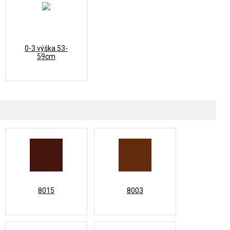
0-3 výška 53-
59cm
8015
8003