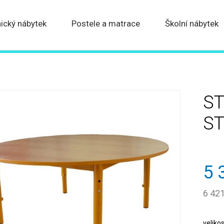
ický nábytek
Postele a matrace
Školní nábytek
ST
ST
5 
6 42
velikos