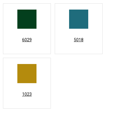
6029
5018
1023