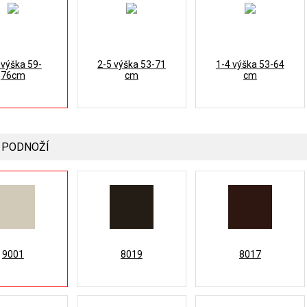
 výška 59-
2-5 výška 53-71
1-4 výška 53-64
76cm
cm
cm
 PODNOŽÍ
9001
8019
8017