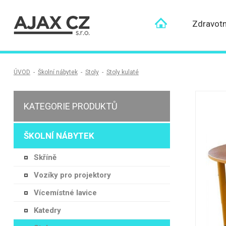
Zdravotn
ÚVOD
-
Školní nábytek
-
Stoly
-
Stoly kulaté
KATEGORIE PRODUKTŮ
ŠKOLNÍ NÁBYTEK
Skříně
Vozíky pro projektory
Vícemístné lavice
Katedry