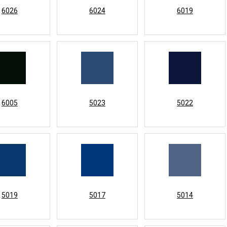
6026
6024
6019
6005
5023
5022
5019
5017
5014