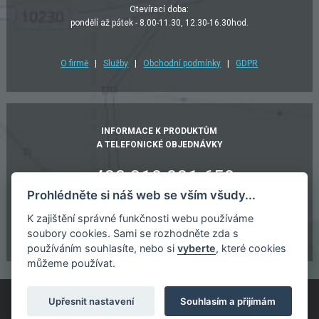
Otevírací doba:
pondělí až pátek - 8.00-11.30, 12.30-16.30hod.
O firmě
|
Služby
|
Obchodní podmínky
|
GDPR
INFORMACE K PRODUKTŮM
A TELEFONICKÉ OBJEDNÁVKY
+420 318 821 658
Prohlédněte si náš web se vším všudy...
+420 603 932 811
K zajištění správné funkčnosti webu používáme
ajax@sedlcany.cz
soubory cookies. Sami se rozhodněte zda s
používáním souhlasíte, nebo si
vyberte
, které cookies
můžeme používat.
Upřesnit nastavení
Souhlasím a přijímám
Všechna práva vyhrazena ©2021 AJAX CZ, s.r.o. |
Nastavení cookies
E-shop system: InGenius Webdesign