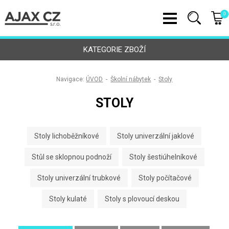
0
KATEGORIE ZBOŽÍ
Navigace:
ÚVOD
-
Školní nábytek
-
Stoly
STOLY
Stoly lichoběžníkové
Stoly univerzální jaklové
Stůl se sklopnou podnoží
Stoly šestiúhelníkové
Stoly univerzální trubkové
Stoly počítačové
Stoly kulaté
Stoly s plovoucí deskou