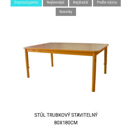
Doporučujeme
Nejlevnější
Nejdražší
Podle názvu
Novinky
STŮL TRUBKOVÝ STAVITELNÝ
80X180CM