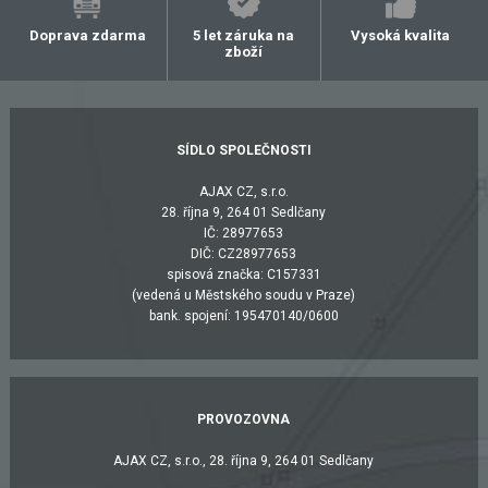
Doprava zdarma
5 let záruka na
Vysoká kvalita
zboží
SÍDLO SPOLEČNOSTI
AJAX CZ, s.r.o.
28. října 9, 264 01 Sedlčany
IČ: 28977653
DIČ: CZ28977653
spisová značka: C157331
(vedená u Městského soudu v Praze)
bank. spojení: 195470140/0600
PROVOZOVNA
AJAX CZ, s.r.o., 28. října 9, 264 01 Sedlčany